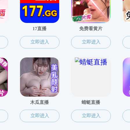
响彻看台的热烈欢呼
汗水混合雨水浸透衣衫
在心跳与呼吸间
迸发破风前行的炽热力量
坚持与奋进中
感动与温情里
大奶做爱 第
43届田径大奶做爱
圆满闭幕
大奶做爱男女团体总分前三名