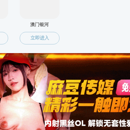
网络最佳人气奖