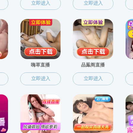
大奶做爱女子团体总分前八名